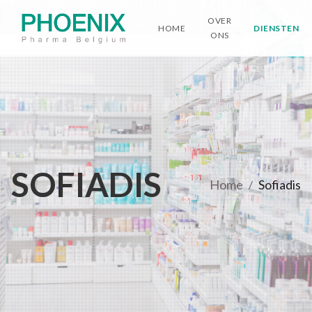
OVER
HOME
DIENSTEN
ONS
SOFIADIS
Home
Sofiadis
/