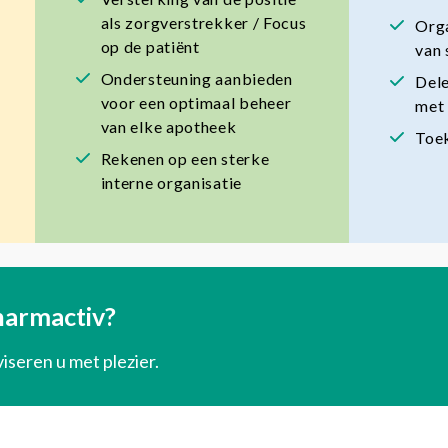
als zorgverstrekker / Focus
Orga
op de patiënt
van 
Ondersteuning aanbieden
Dele
voor een optimaal beheer
met 
van elke apotheek
Toe
Rekenen op een sterke
interne organisatie
harmactiv?
iseren u met plezier.