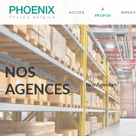
À
ACCUEIL
SERVICE
PROPOS
NOS
Accueil
/
AGENCES
Nos Agences